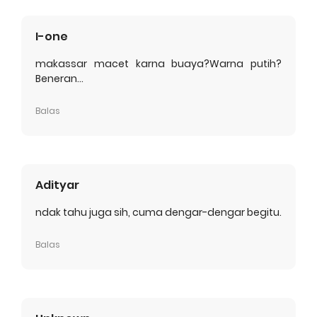
I-one
makassar macet karna buaya?Warna putih?
Beneran...
Balas
Adityar
ndak tahu juga sih, cuma dengar-dengar begitu.
Balas